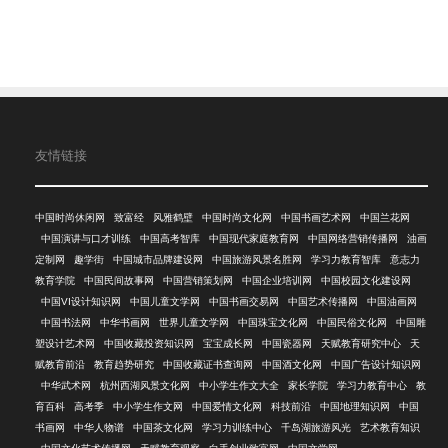
友情链接
中国时尚休闲网
致富经
风雅鹤壁
中国时尚文化网
中国书画艺术网
中国兰花网
中国演讲与口才训练
中国高考智库
中国现代家庭教育网
中国网络营销传播网
油画
定制网
趣学街
中国城市品牌建设网
中国旅游风景名胜网
学习力教育智库
意志力
教育学院
中国民间故事网
中国营销策划网
中国企业培训网
中国校园文化建设网
中国VI设计知识网
中国儿童文学网
中国书画交易网
中国艺术传播网
中国油画网
中国书法网
中华书画网
世界儿童文学网
中国珠宝文化网
中国民俗文化网
中国雕
塑设计艺术网
中国收藏投资知识网
宝宝成长网
中国瓷器网
天赋教育研究中心
天
赋教育前沿
教育趋势研究
中国收藏证书查询网
中国酒文化网
中国广告设计知识网
中华武术网
杭州西湖风景文化网
中小学生作文大全
家长学院
学习力教育中心
教
育百科
高考季
中小学生作文网
中国爱情文化网
科技前沿
中国地理知识网
中国
书画网
中华人物谱
中国茶文化网
学习力训练中心
千岛湖旅游风光
艺术教育知识