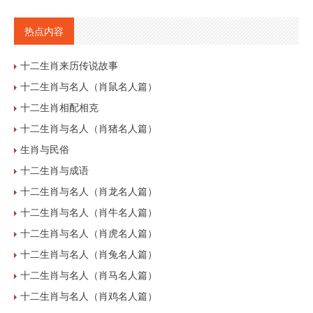
热点内容
十二生肖来历传说故事
十二生肖与名人（肖鼠名人篇）
十二生肖相配相克
十二生肖与名人（肖猪名人篇）
生肖与民俗
十二生肖与成语
十二生肖与名人（肖龙名人篇）
十二生肖与名人（肖牛名人篇）
十二生肖与名人（肖虎名人篇）
十二生肖与名人（肖兔名人篇）
十二生肖与名人（肖马名人篇）
十二生肖与名人（肖鸡名人篇）