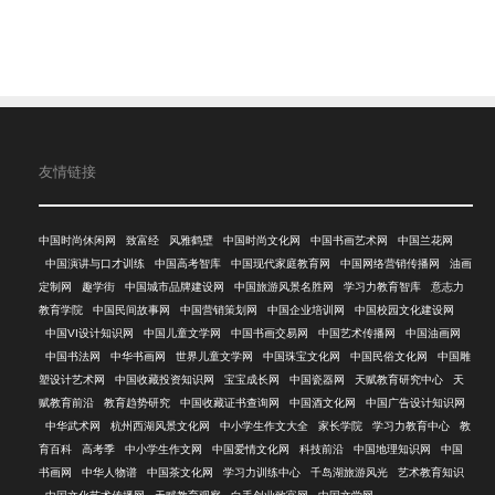
友情链接
中国时尚休闲网
致富经
风雅鹤壁
中国时尚文化网
中国书画艺术网
中国兰花网
中国演讲与口才训练
中国高考智库
中国现代家庭教育网
中国网络营销传播网
油画
定制网
趣学街
中国城市品牌建设网
中国旅游风景名胜网
学习力教育智库
意志力
教育学院
中国民间故事网
中国营销策划网
中国企业培训网
中国校园文化建设网
中国VI设计知识网
中国儿童文学网
中国书画交易网
中国艺术传播网
中国油画网
中国书法网
中华书画网
世界儿童文学网
中国珠宝文化网
中国民俗文化网
中国雕
塑设计艺术网
中国收藏投资知识网
宝宝成长网
中国瓷器网
天赋教育研究中心
天
赋教育前沿
教育趋势研究
中国收藏证书查询网
中国酒文化网
中国广告设计知识网
中华武术网
杭州西湖风景文化网
中小学生作文大全
家长学院
学习力教育中心
教
育百科
高考季
中小学生作文网
中国爱情文化网
科技前沿
中国地理知识网
中国
书画网
中华人物谱
中国茶文化网
学习力训练中心
千岛湖旅游风光
艺术教育知识