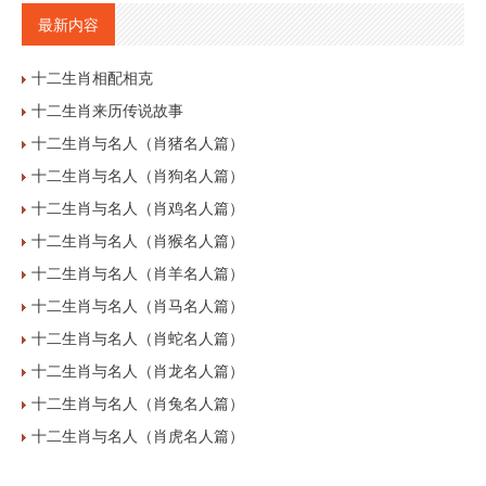
最新内容
十二生肖相配相克
十二生肖来历传说故事
十二生肖与名人（肖猪名人篇）
十二生肖与名人（肖狗名人篇）
十二生肖与名人（肖鸡名人篇）
十二生肖与名人（肖猴名人篇）
十二生肖与名人（肖羊名人篇）
十二生肖与名人（肖马名人篇）
十二生肖与名人（肖蛇名人篇）
十二生肖与名人（肖龙名人篇）
十二生肖与名人（肖兔名人篇）
十二生肖与名人（肖虎名人篇）