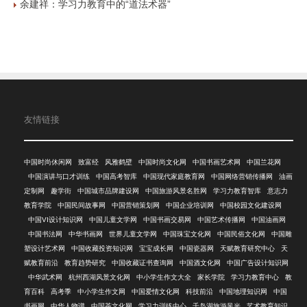
余建祥：学习力教育中的“道法术器”
友情链接
中国时尚休闲网
致富经
风雅鹤壁
中国时尚文化网
中国书画艺术网
中国兰花网
中国演讲与口才训练
中国高考智库
中国现代家庭教育网
中国网络营销传播网
油画
定制网
趣学街
中国城市品牌建设网
中国旅游风景名胜网
学习力教育智库
意志力
教育学院
中国民间故事网
中国营销策划网
中国企业培训网
中国校园文化建设网
中国VI设计知识网
中国儿童文学网
中国书画交易网
中国艺术传播网
中国油画网
中国书法网
中华书画网
世界儿童文学网
中国珠宝文化网
中国民俗文化网
中国雕
塑设计艺术网
中国收藏投资知识网
宝宝成长网
中国瓷器网
天赋教育研究中心
天
赋教育前沿
教育趋势研究
中国收藏证书查询网
中国酒文化网
中国广告设计知识网
中华武术网
杭州西湖风景文化网
中小学生作文大全
家长学院
学习力教育中心
教
育百科
高考季
中小学生作文网
中国爱情文化网
科技前沿
中国地理知识网
中国
书画网
中华人物谱
中国茶文化网
学习力训练中心
千岛湖旅游风光
艺术教育知识