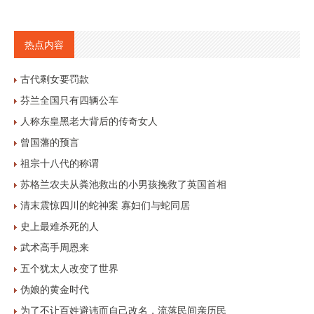
热点内容
古代剩女要罚款
芬兰全国只有四辆公车
人称东皇黑老大背后的传奇女人
曾国藩的预言
祖宗十八代的称谓
苏格兰农夫从粪池救出的小男孩挽救了英国首相
清末震惊四川的蛇神案 寡妇们与蛇同居
史上最难杀死的人
武术高手周恩来
五个犹太人改变了世界
伪娘的黄金时代
为了不让百姓避讳而自己改名，流落民间亲历民