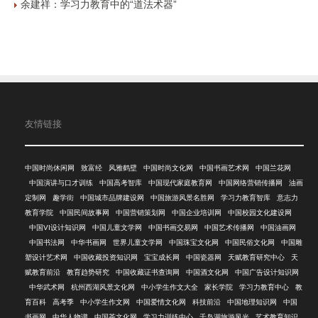
余建祥：学习力教育中的“道法术器”
友情链接
中国时尚休闲网
致富经
风雅鹤壁
中国时尚文化网
中国书画艺术网
中国兰花网
中国演讲与口才训练
中国高考智库
中国现代家庭教育网
中国网络营销传播网
油画
定制网
趣学街
中国城市品牌建设网
中国旅游风景名胜网
学习力教育智库
意志力
教育学院
中国民间故事网
中国营销策划网
中国企业培训网
中国校园文化建设网
中国VI设计知识网
中国儿童文学网
中国书画交易网
中国艺术传播网
中国油画网
中国书法网
中华书画网
世界儿童文学网
中国珠宝文化网
中国民俗文化网
中国雕
塑设计艺术网
中国收藏投资知识网
宝宝成长网
中国瓷器网
天赋教育研究中心
天
赋教育前沿
教育趋势研究
中国收藏证书查询网
中国酒文化网
中国广告设计知识网
中华武术网
杭州西湖风景文化网
中小学生作文大全
家长学院
学习力教育中心
教
育百科
高考季
中小学生作文网
中国爱情文化网
科技前沿
中国地理知识网
中国
书画网
中华人物谱
中国茶文化网
学习力训练中心
千岛湖旅游风光
艺术教育知识