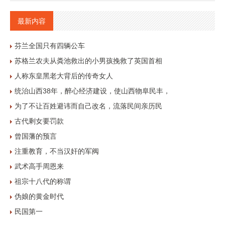
最新内容
芬兰全国只有四辆公车
苏格兰农夫从粪池救出的小男孩挽救了英国首相
人称东皇黑老大背后的传奇女人
统治山西38年，醉心经济建设，使山西物阜民丰，
为了不让百姓避讳而自己改名，流落民间亲历民
古代剩女要罚款
曾国藩的预言
注重教育，不当汉奸的军阀
武术高手周恩来
祖宗十八代的称谓
伪娘的黄金时代
民国第一