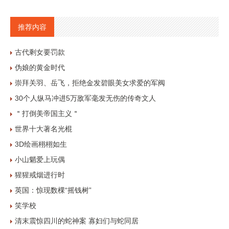
推荐内容
古代剩女要罚款
伪娘的黄金时代
崇拜关羽、岳飞，拒绝金发碧眼美女求爱的军阀
30个人纵马冲进5万敌军毫发无伤的传奇文人
＂打倒美帝国主义＂
世界十大著名光棍
3D绘画栩栩如生
小山魈爱上玩偶
猩猩戒烟进行时
英国：惊现数棵“摇钱树”
笑学校
清末震惊四川的蛇神案 寡妇们与蛇同居