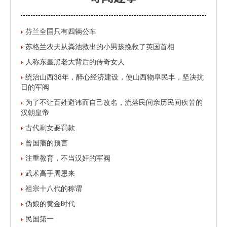
芬兰全国只有四辆公车
苏格兰农夫从粪池救出的小男孩挽救了英国首相
人称东皇黑老大背后的传奇女人
统治山西38年，醉心经济建设，使山西物阜民丰，坚决抗
日的军阀
为了不让百姓避讳而自己改名，流落民间亲历民间疾苦的
汉朝皇帝
古代剩女要罚款
曾国藩的预言
注重教育，不当汉奸的军阀
武术高手周恩来
祖宗十八代的称谓
伪娘的黄金时代
民国第一