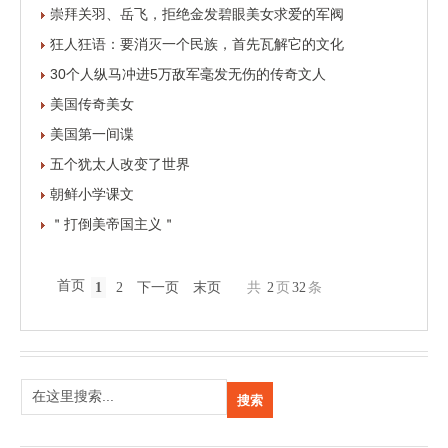
崇拜关羽、岳飞，拒绝金发碧眼美女求爱的军阀
狂人狂语：要消灭一个民族，首先瓦解它的文化
30个人纵马冲进5万敌军毫发无伤的传奇文人
美国传奇美女
美国第一间谍
五个犹太人改变了世界
朝鲜小学课文
＂打倒美帝国主义＂
首页
1
2
下一页
末页
共
2
页
32
条