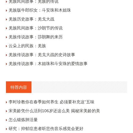
羌族民间故事：羌族的传说
羌族版牛郎织女：斗安珠和木姐珠
羌族历史故事：羌戈大战
羌族民间故事：沙朗节的传说
羌族传说故事：莎朗舞的来历
云朵上的民族：羌族
羌族传说故事：羌戈大战的史诗故事
羌族传说故事：木姐珠和斗安珠的爱情故事
特荐内容
李时珍教你在春季如何养生 必须要补充这“五味
宋美龄凭什么活到106岁还这么美 揭秘宋美龄的美
怎么锻炼肺活量
研究：抑郁症患者听悲伤音乐感觉会更好