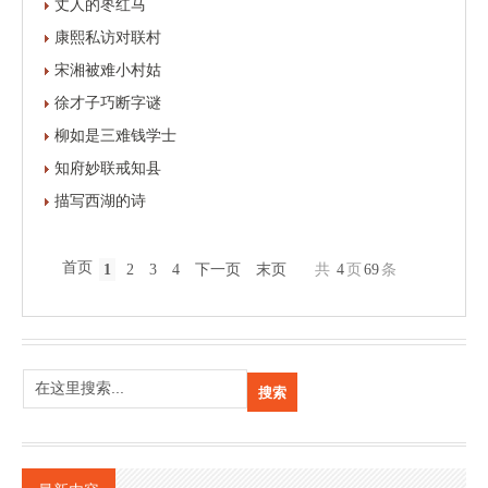
丈人的枣红马
康熙私访对联村
宋湘被难小村姑
徐才子巧断字谜
柳如是三难钱学士
知府妙联戒知县
描写西湖的诗
首页
1
2
3
4
下一页
末页
共
4
页
69
条