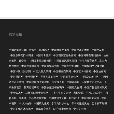
友情链接
中国时尚休闲网
致富经
风雅鹤壁
中国时尚文化网
中国书画艺术网
中国兰花网
中国演讲与口才训练
中国高考智库
中国现代家庭教育网
中国网络营销传播网
油画
定制网
趣学街
中国城市品牌建设网
中国旅游风景名胜网
学习力教育智库
意志力
教育学院
中国民间故事网
中国营销策划网
中国企业培训网
中国校园文化建设网
中国VI设计知识网
中国儿童文学网
中国书画交易网
中国艺术传播网
中国油画网
中国书法网
中华书画网
世界儿童文学网
中国珠宝文化网
中国民俗文化网
中国雕
塑设计艺术网
中国收藏投资知识网
宝宝成长网
中国瓷器网
天赋教育研究中心
天
赋教育前沿
教育趋势研究
中国收藏证书查询网
中国酒文化网
中国广告设计知识网
中华武术网
杭州西湖风景文化网
中小学生作文大全
家长学院
学习力教育中心
教
育百科
高考季
中小学生作文网
中国爱情文化网
科技前沿
中国地理知识网
中国
书画网
中华人物谱
中国茶文化网
学习力训练中心
千岛湖旅游风光
艺术教育知识
中国文化艺术传播网
天赋教育观察
白手创业致富网
中国文学网