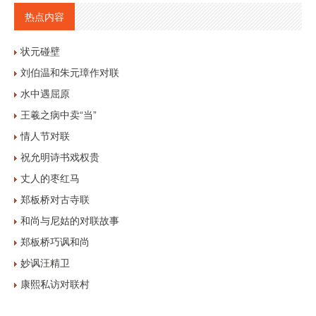
热点内容
状元碰壁
刘伯温和朱元璋作对联
水中遇屈原
王羲之病中卖“当”
情人节对联
祝允明诗书戏权贵
丈人的枣红马
郑板桥对古寺联
和尚与尼姑的对联故事
郑板桥巧讽和尚
妙讽汪精卫
康熙私访对联村