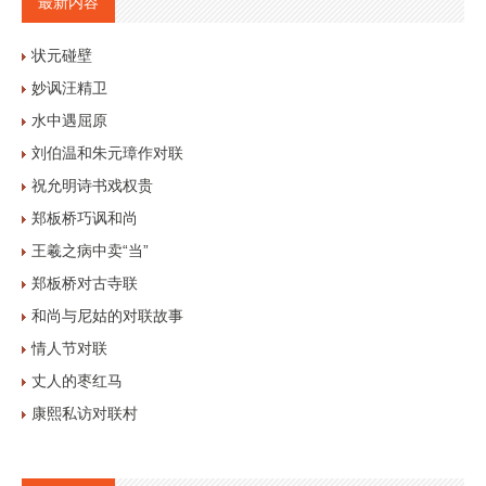
最新内容
状元碰壁
妙讽汪精卫
水中遇屈原
刘伯温和朱元璋作对联
祝允明诗书戏权贵
郑板桥巧讽和尚
王羲之病中卖“当”
郑板桥对古寺联
和尚与尼姑的对联故事
情人节对联
丈人的枣红马
康熙私访对联村