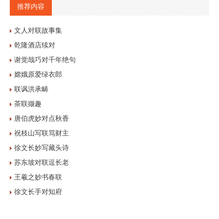
推荐内容
文人对联故事集
乾隆酒店续对
谢觉哉巧对千年绝句
嫦娥原爱绿衣郎
联讽洪承畴
茶联撷趣
唐伯虎妙对点秋香
祝枝山写联骂财主
徐文长妙写藏头诗
苏东坡对联逗长老
王羲之妙书春联
徐文长手对知府