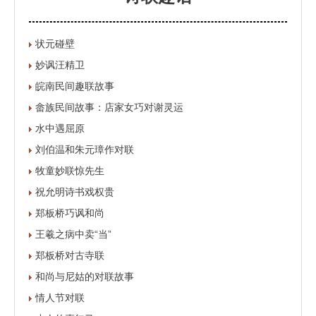
状元碰壁
妙讽汪精卫
皖南民间趣联故事
畲族民间故事：店家女巧对谢灵运
水中遇屈原
刘伯温和朱元璋作对联
牧童妙联惊先生
祝允明诗书戏权贵
郑板桥巧讽和尚
王羲之病中卖“当”
郑板桥对古寺联
和尚与尼姑的对联故事
情人节对联