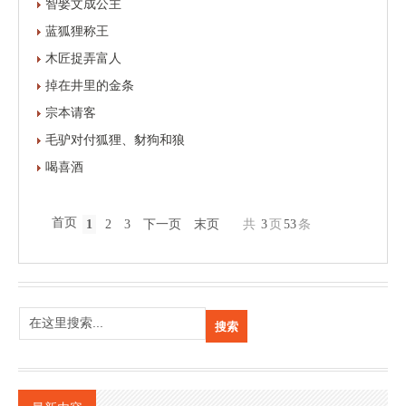
智娶文成公主
蓝狐狸称王
木匠捉弄富人
掉在井里的金条
宗本请客
毛驴对付狐狸、豺狗和狼
喝喜酒
首页
1
2
3
下一页
末页
共
3
页
53
条