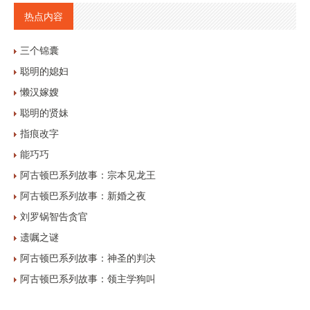
热点内容
三个锦囊
聪明的媳妇
懒汉嫁嫂
聪明的贤妹
指痕改字
能巧巧
阿古顿巴系列故事：宗本见龙王
阿古顿巴系列故事：新婚之夜
刘罗锅智告贪官
遗嘱之谜
阿古顿巴系列故事：神圣的判决
阿古顿巴系列故事：领主学狗叫