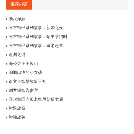
推荐内容
懒汉嫁嫂
阿古顿巴系列故事：新婚之夜
阿古顿巴系列故事：领主学狗叫
阿古顿巴系列故事：返老还童
遗嘱之谜
海公大王王长山
编顺口溜的小女孩
徐文长智慧故事三则
刘罗锅智告贪官
开封相国寺长老智辱慈禧太后
智退敌寇
智闯敌关