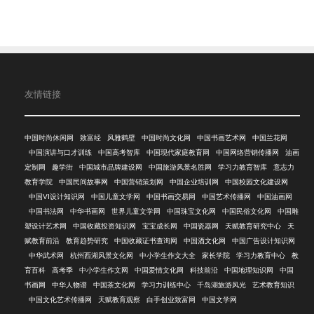
友情链接
中国时尚休闲网
致富经
风雅鹤壁
中国时尚文化网
中国书画艺术网
中国兰花网
中国演讲与口才训练
中国高考智库
中国现代家庭教育网
中国网络营销传播网
油画
定制网
趣学街
中国城市品牌建设网
中国旅游风景名胜网
学习力教育智库
意志力
教育学院
中国民间故事网
中国营销策划网
中国企业培训网
中国校园文化建设网
中国VI设计知识网
中国儿童文学网
中国书画交易网
中国艺术传播网
中国油画网
中国书法网
中华书画网
世界儿童文学网
中国珠宝文化网
中国民俗文化网
中国雕
塑设计艺术网
中国收藏投资知识网
宝宝成长网
中国瓷器网
天赋教育研究中心
天
赋教育前沿
教育趋势研究
中国收藏证书查询网
中国酒文化网
中国广告设计知识网
中华武术网
杭州西湖风景文化网
中小学生作文大全
家长学院
学习力教育中心
教
育百科
高考季
中小学生作文网
中国爱情文化网
科技前沿
中国地理知识网
中国
书画网
中华人物谱
中国茶文化网
学习力训练中心
千岛湖旅游风光
艺术教育知识
中国文化艺术传播网
天赋教育观察
白手创业致富网
中国文学网