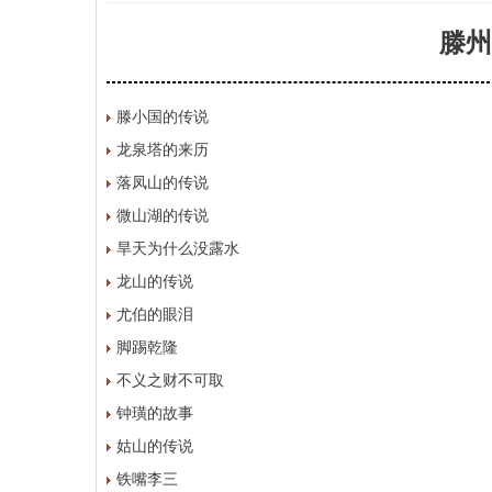
滕州
滕小国的传说
龙泉塔的来历
落凤山的传说
微山湖的传说
旱天为什么没露水
龙山的传说
尤伯的眼泪
脚踢乾隆
不义之财不可取
钟璜的故事
姑山的传说
铁嘴李三