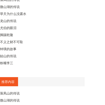
微山湖的传说
旱天为什么没露水
龙山的传说
尤伯的眼泪
脚踢乾隆
不义之财不可取
钟璜的故事
姑山的传说
铁嘴李三
推荐内容
落凤山的传说
微山湖的传说