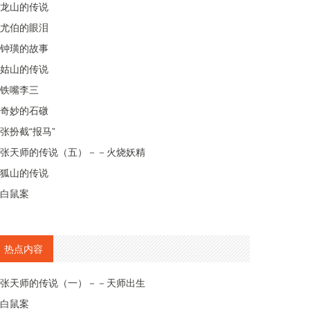
龙山的传说
尤伯的眼泪
钟璜的故事
姑山的传说
铁嘴李三
奇妙的石礅
张扮截“报马”
张天师的传说（五）－－火烧妖精
狐山的传说
白鼠案
热点内容
张天师的传说（一）－－天师出生
白鼠案