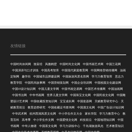
友情链接
中国时尚休闲网
致富经
风雅鹤壁
中国时尚文化网
中国书画艺术网
中国兰花网
中国演讲与口才训练
中国高考智库
中国现代家庭教育网
中国网络营销传播网
油画
定制网
趣学街
中国城市品牌建设网
中国旅游风景名胜网
学习力教育智库
意志力
教育学院
中国民间故事网
中国营销策划网
中国企业培训网
中国校园文化建设网
中国VI设计知识网
中国儿童文学网
中国书画交易网
中国艺术传播网
中国油画网
中国书法网
中华书画网
世界儿童文学网
中国珠宝文化网
中国民俗文化网
中国雕
塑设计艺术网
中国收藏投资知识网
宝宝成长网
中国瓷器网
天赋教育研究中心
天
赋教育前沿
教育趋势研究
中国收藏证书查询网
中国酒文化网
中国广告设计知识网
中华武术网
杭州西湖风景文化网
中小学生作文大全
家长学院
学习力教育中心
教
育百科
高考季
中小学生作文网
中国爱情文化网
科技前沿
中国地理知识网
中国
书画网
中华人物谱
中国茶文化网
学习力训练中心
千岛湖旅游风光
艺术教育知识