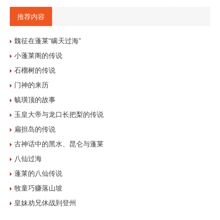
推荐内容
魏征在蓬莱“瞒天过海”
小蓬莱阁的传说
石榴树的传说
门神的来历
毓璜顶的故事
玉皇大帝与龙口长把梨的传说
扁担岛的传说
古神话中的黑水、昆仑与蓬莱
八仙过海
蓬莱的八仙传说
牧童巧赚落山坡
皇妹劝兄休战到登州