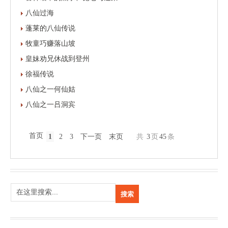
八仙过海
蓬莱的八仙传说
牧童巧赚落山坡
皇妹劝兄休战到登州
徐福传说
八仙之一何仙姑
八仙之一吕洞宾
首页
1
2
3
下一页
末页
共
3
页
45
条