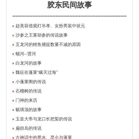
胶东民间故事
赵美容借观灯吊孝、女扮男装中状元
沙参之王莱胡参的传说故事
五龙河的鲤鱼捕捉数量不减的原因
蚬河--贤河
白龙河的故事
魏征在蓬莱“瞒天过海”
小蓬莱阁的传说
石榴树的传说
门神的来历
毓璜顶的故事
玉皇大帝与龙口长把梨的传说
扁担岛的传说
古神话中的黑水、昆仑与蓬莱