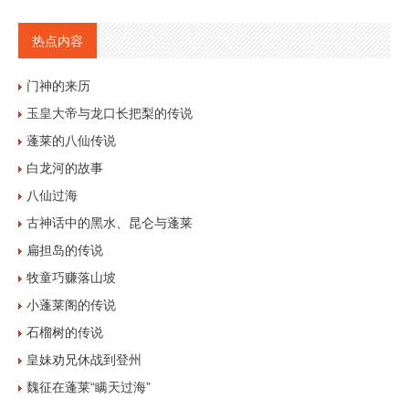
热点内容
门神的来历
玉皇大帝与龙口长把梨的传说
蓬莱的八仙传说
白龙河的故事
八仙过海
古神话中的黑水、昆仑与蓬莱
扁担岛的传说
牧童巧赚落山坡
小蓬莱阁的传说
石榴树的传说
皇妹劝兄休战到登州
魏征在蓬莱“瞒天过海”