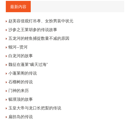
最新内容
赵美容借观灯吊孝、女扮男装中状元
沙参之王莱胡参的传说故事
五龙河的鲤鱼捕捉数量不减的原因
蚬河--贤河
白龙河的故事
魏征在蓬莱“瞒天过海”
小蓬莱阁的传说
石榴树的传说
门神的来历
毓璜顶的故事
玉皇大帝与龙口长把梨的传说
扁担岛的传说