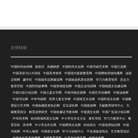
友情链接
中国时尚休闲网
致富经
风雅鹤壁
中国时尚文化网
中国书画艺术网
中国兰花网
中国演讲与口才训练
中国高考智库
中国现代家庭教育网
中国网络营销传播网
油画
定制网
趣学街
中国城市品牌建设网
中国旅游风景名胜网
学习力教育智库
意志力
教育学院
中国民间故事网
中国营销策划网
中国企业培训网
中国校园文化建设网
中国VI设计知识网
中国儿童文学网
中国书画交易网
中国艺术传播网
中国油画网
中国书法网
中华书画网
世界儿童文学网
中国珠宝文化网
中国民俗文化网
中国雕
塑设计艺术网
中国收藏投资知识网
宝宝成长网
中国瓷器网
天赋教育研究中心
天
赋教育前沿
教育趋势研究
中国收藏证书查询网
中国酒文化网
中国广告设计知识网
中华武术网
杭州西湖风景文化网
中小学生作文大全
家长学院
学习力教育中心
教
育百科
高考季
中小学生作文网
中国爱情文化网
科技前沿
中国地理知识网
中国
书画网
中华人物谱
中国茶文化网
学习力训练中心
千岛湖旅游风光
艺术教育知识
中国文化艺术传播网
天赋教育观察
白手创业致富网
中国文学网