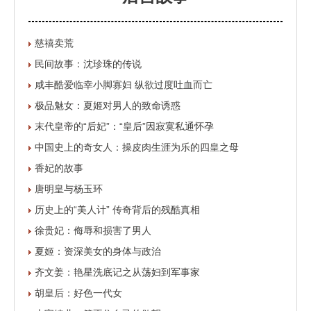
慈禧卖荒
民间故事：沈珍珠的传说
咸丰酷爱临幸小脚寡妇 纵欲过度吐血而亡
极品魅女：夏姬对男人的致命诱惑
末代皇帝的“后妃”：“皇后”因寂寞私通怀孕
中国史上的奇女人：操皮肉生涯为乐的四皇之母
香妃的故事
唐明皇与杨玉环
历史上的“美人计” 传奇背后的残酷真相
徐贵妃：侮辱和损害了男人
夏姬：资深美女的身体与政治
齐文姜：艳星洗底记之从荡妇到军事家
胡皇后：好色一代女