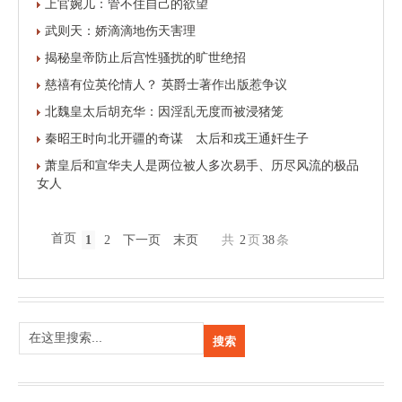
上官婉儿：管不住自己的欲望
武则天：娇滴滴地伤天害理
揭秘皇帝防止后宫性骚扰的旷世绝招
慈禧有位英伦情人？ 英爵士著作出版惹争议
北魏皇太后胡充华：因淫乱无度而被浸猪笼
秦昭王时向北开疆的奇谋 太后和戎王通奸生子
萧皇后和宣华夫人是两位被人多次易手、历尽风流的极品
女人
首页
1
2
下一页
末页
共
2
页
38
条