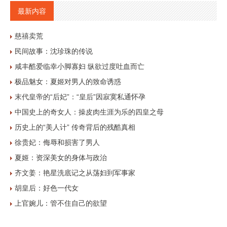
最新内容
慈禧卖荒
民间故事：沈珍珠的传说
咸丰酷爱临幸小脚寡妇 纵欲过度吐血而亡
极品魅女：夏姬对男人的致命诱惑
末代皇帝的“后妃”：“皇后”因寂寞私通怀孕
中国史上的奇女人：操皮肉生涯为乐的四皇之母
历史上的“美人计” 传奇背后的残酷真相
徐贵妃：侮辱和损害了男人
夏姬：资深美女的身体与政治
齐文姜：艳星洗底记之从荡妇到军事家
胡皇后：好色一代女
上官婉儿：管不住自己的欲望