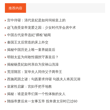
推荐内容
宫中侍寝：清代皇妃是如何伺候皇上的
赵飞燕受皇帝宠爱之因：少女时代学会房中术
中国古代皇帝选妃“裸检”秘闻
秦国王太后营造的床上外交
揭秘中国历史上唯一童养媳皇后
明朝太监为何敢性骚扰守寡皇后？
揭秘杨贵妃如何亲自为安禄山洗澡
荒淫隋宫：宣华夫人同侍父子两帝王
西施死因之谜：勾践要求侍寝 勾践夫人将其沉湖
皇家性启蒙：宫妇手把手地教
揭秘：谁是皇帝们第一个性体验的女人
隋炀帝萧后未一女事五帝 投奔唐太宗时已过60