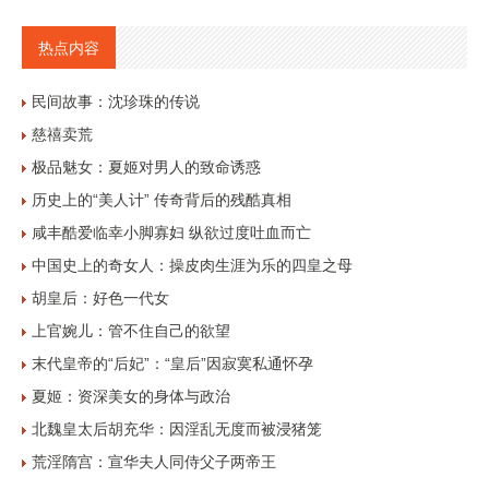
热点内容
民间故事：沈珍珠的传说
慈禧卖荒
极品魅女：夏姬对男人的致命诱惑
历史上的“美人计” 传奇背后的残酷真相
咸丰酷爱临幸小脚寡妇 纵欲过度吐血而亡
中国史上的奇女人：操皮肉生涯为乐的四皇之母
胡皇后：好色一代女
上官婉儿：管不住自己的欲望
末代皇帝的“后妃”：“皇后”因寂寞私通怀孕
夏姬：资深美女的身体与政治
北魏皇太后胡充华：因淫乱无度而被浸猪笼
荒淫隋宫：宣华夫人同侍父子两帝王