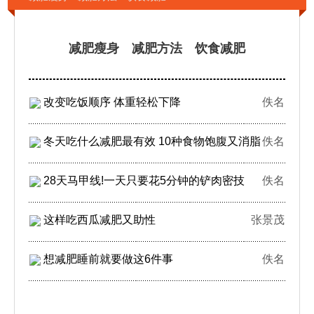
减肥瘦身 减肥方法 饮食减肥
改变吃饭顺序 体重轻松下降
佚名
冬天吃什么减肥最有效 10种食物饱腹又消脂
佚名
28天马甲线!一天只要花5分钟的铲肉密技
佚名
这样吃西瓜减肥又助性
张景茂
想减肥睡前就要做这6件事
佚名