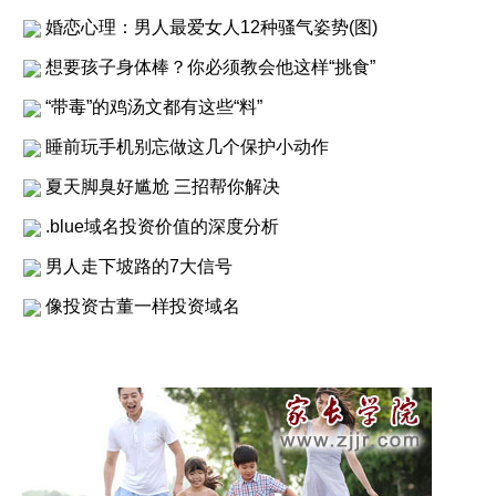
婚恋心理：男人最爱女人12种骚气姿势(图)
想要孩子身体棒？你必须教会他这样“挑食”
“带毒”的鸡汤文都有这些“料”
睡前玩手机别忘做这几个保护小动作
夏天脚臭好尴尬 三招帮你解决
.blue域名投资价值的深度分析
男人走下坡路的7大信号
像投资古董一样投资域名