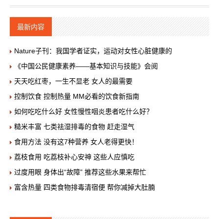
最新内容
Nature子刊：我国学者证实，运动对女性心脏健康的
《中国公民健康素养——基本知识与技能》会阅
天天吃红枣，一生不显老 女人的最需要
控制饮食 控制热量 MM必看的饮食新指南
如何吃吃什么好 女性慢性咽炎患者吃什么好？
糙米丰富 七类祛湿排毒的食物 赶走湿气
食用方法 没有这7种营养 女人老得更快！
荔枝食用 吃荔枝补心安神 这些人应慎吃
过度用眼 身体出“故障” 推荐这些水果来帮忙
富含热量 四类食物排毒清宿便 帮你减掉大肚腩