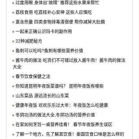
过度用眼 身体出“故障” 推荐这些水果来帮忙
荔枝食用 吃荔枝补心安神 这些人应慎吃
富含热量 四类食物排毒清宿便 帮你减掉大肚腩
一起来正确认识玛卡的副作用
22种减肥秘方
鱼刺可以吃吗?鱼刺有哪些营养价值
酱牛肉的做法 吃货们不可错过放入酱牛肉！酱牛肉的做法
大全
春节饮食保健之法
你知道昆明年夜饭菜谱吗？ 昆明年夜饭有哪些
山东菜品 源远流长的山东菜
健康年夜饭 欢欢乐乐过大年：年夜饭怎么吃健康
冬阴功汤的做法大全,冬阴功汤的营养价值
在家如何烹饪一桌营养佳肴！ 春节年夜饭养生误区
了解一个地方，先了解其饮食！泰国饮食口味是怎么样的