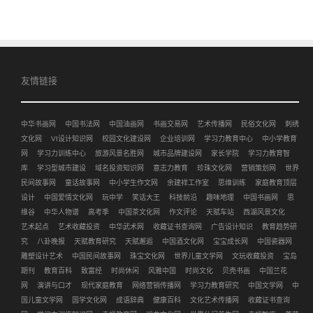
友情链接
中华书画网
中国书法网
中国油画网
书画交易网
艺术传播网
民俗文化网
刺绣
文化网
VI设计知识网
校园文化建设网
企业培训网
学习力教育中心
中小学教育
网
学习力训练中心
旅游风景名胜网
城市品牌建设网
家长学院
学习力教育智
库
学习型城市建设
域名投资知识网
意志力教育
珍珠文化网
营销策划网
世界
民间故事网
童话故事网
中小学生作文网
余建祥工作室
思维训练
家庭教育顶层
设计
中国爱情文化网
玩中学
笑话大王
科技前沿
趣味地理
中国书画网
思
维谷
中华人物谱
高考季
中国茶文化网
作文评论
天赋车站
西湖风景文化
艺术起点
艺术收藏投资
中华武术网
收藏证书查询网
广告设计知识
教育趋势研
究
八卦晚报
天赋教育研究
天赋邂逅
中国酒文化网
宝宝成长网
中国瓷器网
雕塑设计艺术
中国民间故事网
珠宝文化网
世界儿童文学网
文玩收藏投资
宝岛
期刊
教育百科
致富经
时尚休闲
风雅中国
时尚文化
贝壳书画
中国兰花
网
演讲与口才
现代家庭教育
网络营销传播网
学习力教育研究
中国文学网
中
国儿童文学网
国学文化网
成语辞典
健康百科
文化艺术传播网
收藏证书查询