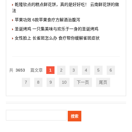
乾隆钦点的糕点鲜花饼，真的是好好吃！ 云南鲜花饼的做
法
苹果功效 6款苹果食疗方解酒治腹泻
圣诞烤鸡 一只集美味与欢乐于一身的圣诞烤鸡
女性脸上 长雀斑怎么办 食疗帮你缓解雀斑症状
3653
1
2
3
4
5
6
7
8
9
10
下一页
尾页