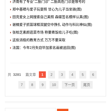
济南有了专业“二胎门诊” 二胎高危门诊是限号的
郑中基晒与爱子玩耍照 甘心为儿子当坐骑(图)
田亮爱女上网搜索自己美照 森碟签名模样认真(图)
谢楠爱子抓篮球框双腿空中挣扎 动作与科比神似(图)
张柏芝素颜逛菜市场 称要煮饭给儿子吃(图)
这些消极的教育方式 万万不要采取
法国：今年2月失窃毕加索名画被追回(图)
3281
1
2
3
4
5
6
7
8
9
10
下一页
尾页