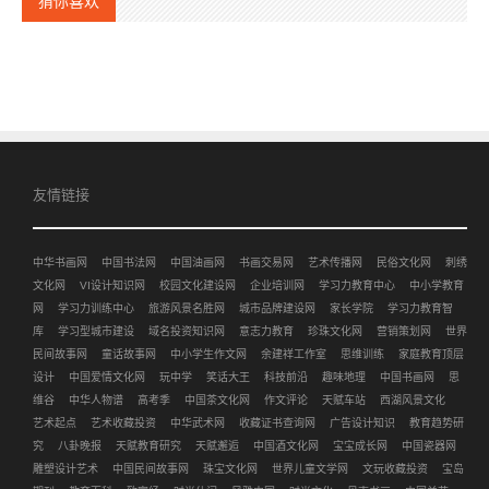
猜你喜欢
友情链接
中华书画网
中国书法网
中国油画网
书画交易网
艺术传播网
民俗文化网
刺绣
文化网
VI设计知识网
校园文化建设网
企业培训网
学习力教育中心
中小学教育
网
学习力训练中心
旅游风景名胜网
城市品牌建设网
家长学院
学习力教育智
库
学习型城市建设
域名投资知识网
意志力教育
珍珠文化网
营销策划网
世界
民间故事网
童话故事网
中小学生作文网
余建祥工作室
思维训练
家庭教育顶层
设计
中国爱情文化网
玩中学
笑话大王
科技前沿
趣味地理
中国书画网
思
维谷
中华人物谱
高考季
中国茶文化网
作文评论
天赋车站
西湖风景文化
艺术起点
艺术收藏投资
中华武术网
收藏证书查询网
广告设计知识
教育趋势研
究
八卦晚报
天赋教育研究
天赋邂逅
中国酒文化网
宝宝成长网
中国瓷器网
雕塑设计艺术
中国民间故事网
珠宝文化网
世界儿童文学网
文玩收藏投资
宝岛