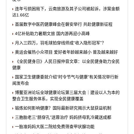
连年亏损困局下，云南旅游及其子公司被起诉，涉案金额
达1.66亿
首届数字中医药健康峰会在磐安举行 共赴健康新征程
4亿补贴助力暑期文旅 国内游再迎小高峰
月入三四万，羽毛球拍穿线师成“收入隐形冠军”？
奥运会催热小众项目 爱好者年龄越来越小 普及越来越好
《全民健身日》人民日报仲音文章：以全民健身助力全民
健康
国家卫生健康委就介绍“时令节气与健康”有关情况举行新
闻发布会
博鳌亚洲论坛全球健康论坛第三届大会｜建设以人为本的
整合卫生服务体系，实现全民健康覆盖
锻炼如何影响健康？国际最新研究揭示大鼠获益机制
三胞胎老三“肠穿孔”送蓉治疗 妈妈挤母乳冷藏送成都
一胎准妈妈大医二院给免费筛查甲状腺功能