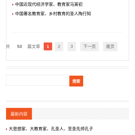
中国近现代经济学家、教育家马寅初
中国著名教育家、乡村教育的圣人陶行知
53
1
2
3
下一页
尾页
最新内容
大思想家、大教育家、孔圣人、至圣先师孔子