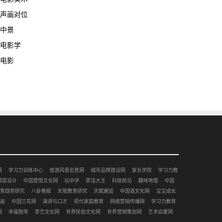
声画对位
中景
电影学
电影
网
学习力训练中心
旅游风景名胜网
城市品牌建设网
家长学院
学习力教
顶层设计
中国爱情文化网
玩中学
笑话大王
科技前沿
趣味地理
中国
育趋势研究
八卦晚报
天赋教育研究
天赋邂逅
中国酒文化网
宝宝成长
画
中国兰花网
演讲与口才
现代家庭教育
网络营销传播网
学习力教育
网
幸福智库
茶艺文化网
世界民俗文化网
世界营销策划网
艺术启蒙网