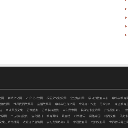
化网
刺绣文化网
VI设计知识网
校园文化建设网
企业培训网
学习力教育中心
中小学教育
销策划网
世界民间故事网
童话故事网
中小学生作文网
余建祥工作室
思维训练
家庭教育
站
西湖风景文化
艺术起点
艺术收藏投资
中华武术网
收藏证书查询网
广告设计知识
教
文学网
文玩收藏投资
宝岛期刊
教育百科
致富经
时尚休闲
风雅中国
时尚文化
贝壳书
文化艺术传播网
收藏证书查询网
学习力训练知识网
幸福教育网
戏曲文化网
世界休闲养生