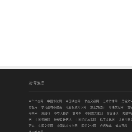
友情链接
中华书画网
中国书法网
中国油画网
书画交易网
艺术传播网
民俗文
育智库
学习型城市建设
域名投资知识网
意志力教育
珍珠文化网
营
书画网
思维谷
中华人物谱
高考季
中国茶文化网
作文评论
天赋车
网
中国瓷器网
雕塑设计艺术
中国民间故事网
珠宝文化网
世界儿童
研究
中国文学网
中国儿童文学网
国学文化网
成语辞典
健康百科