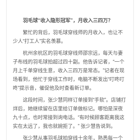
羽毛球“收入隐形冠军”，月收入三四万？
繁忙的背后，羽毛球穿线师的月收入，也让不
少人“打工人”实名羡慕。
杭州余杭区的羽毛球穿线师邵宗远，每天与妻
子布线的羽毛球拍超过四十副。他告诉记者，“一个
月上千单穿线生意，收入三四万是常态。”记者在现
场看到，他忙于穿线工作时，电脑不断发出“叮咚叮
咚”提示音，催促他及时查看新订单。
这段时间，张少慧同样订单接到“手软”。店铺打
烊后，她继续留在店里给订单做标记。哪怕是深夜
九十点，也时常接到询电话。“有时候顾客距离我这
实在太远了，我也就婉拒了。” 张少慧告说到。
张少慧从事羽毛球拍穿线十余年，熟悉每一个