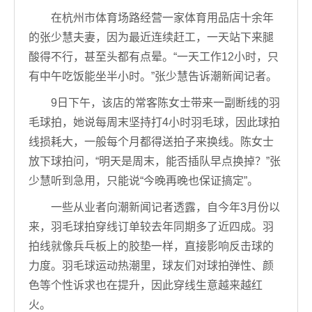
在杭州市体育场路经营一家体育用品店十余年
的张少慧夫妻，因为最近连续赶工，一天站下来腿
酸得不行，甚至头都有点晕。“一天工作12小时，只
有中午吃饭能坐半小时。”张少慧告诉潮新闻记者。
9日下午，该店的常客陈女士带来一副断线的羽
毛球拍，她说每周末坚持打4小时羽毛球，因此球拍
线损耗大，一般每个月都得送拍子来换线。陈女士
放下球拍问，“明天是周末，能否插队早点换掉？”张
少慧听到急用，只能说“今晚再晚也保证搞定”。
一些从业者向潮新闻记者透露，自今年3月份以
来，羽毛球拍穿线订单较去年同期多了近四成。羽
拍线就像兵乓板上的胶垫一样，直接影响反击球的
力度。羽毛球运动热潮里，球友们对球拍弹性、颜
色等个性诉求也在提升，因此穿线生意越来越红
火。