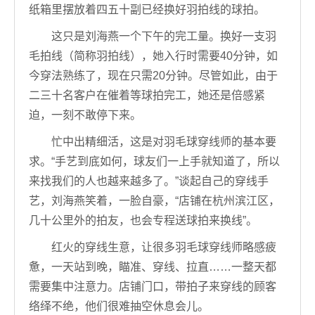
纸箱里摆放着四五十副已经换好羽拍线的球拍。
这只是刘海燕一个下午的完工量。换好一支羽
毛拍线（简称羽拍线），她入行时需要40分钟，如
今穿法熟练了，现在只需20分钟。尽管如此，由于
二三十名客户在催着等球拍完工，她还是倍感紧
迫，一刻不敢停下来。
忙中出精细活，这是对羽毛球穿线师的基本要
求。“手艺到底如何，球友们一上手就知道了，所以
来找我们的人也越来越多了。”谈起自己的穿线手
艺，刘海燕笑着，一脸自豪，“店铺在杭州滨江区，
几十公里外的拍友，也会专程送球拍来换线”。
红火的穿线生意，让很多羽毛球穿线师略感疲
惫，一天站到晚，瞄准、穿线、拉直……一整天都
需要集中注意力。店铺门口，带拍子来穿线的顾客
络绎不绝，他们很难抽空休息会儿。