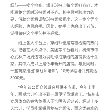
细节——挨个检查、矫正球拍上每个线钉方向，才
能避免穿线时球拍线对不齐。其中最考验功力的
是，借助穿线机调整球拍线松紧度，这一步全凭个
人经验，也最磨手。因此，她手上也磨出了老茧，
觉得做好这个手艺并不轻松。
线上各大平台上，穿线师也是常被检索的热门
词。记者在大众点评、美团等平台看到，杭州市中
心武林广场周边可为羽毛球拍穿线的店铺多达十余
家，其中六成以上是今年新开的店铺。与此同时，
一些商家推出“穿线师培训”，10天课程培训费高达
3000元。
“今年该公司穿线班名额供不应求，今年上半
年，两期培训推出不到一周便学员爆满了。”杭州市
立风体育的销售负责人王浩明告诉记者，经过十多
天培训，学员能掌握最复杂穿线法，而这类较难的