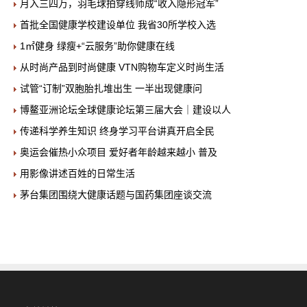
月入三四万，羽毛球拍穿线师成“收入隐形冠军”
首批全国健康学校建设单位 我省30所学校入选
1㎡健身 绿瘦+“云服务”助你健康在线
从时尚产品到时尚健康 VTN购物车定义时尚生活
试管“订制”双胞胎扎堆出生 一半出现健康问
博鳌亚洲论坛全球健康论坛第三届大会｜建设以人
传递科学养生知识 终身学习平台讲真开启全民
奥运会催热小众项目 爱好者年龄越来越小 普及
用影像讲述百姓的日常生活
茅台集团围绕大健康话题与国药集团座谈交流