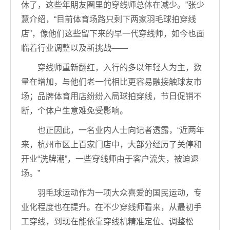
休了，这些年朋友圈里的穿线师总体在减少。”张少
慧介绍，“目前体育场路只剩下两家羽毛球拍穿线
店”，像他们这些留下来的早一代穿线师，如今也面
临着行业调整以及新挑战——
穿线师重新翻红，入行的多以年轻人为主，数
量在增加，与他们老一代相比更容易融接触球友市
场；品牌体育用店纷纷入局球拍穿线，节日促销不
断，个体户生意难免受影响。
也正因此，一名业内人士向记者透露，“近两年
来，杭州市区上百家门店中，大部分经历了关停和
开业“洗牌潮”，一些穿线师由于客户流失，被迫退
场。”
羽毛球运动作为一项大众喜爱的国民运动，专
业化程度也在提升。在不少穿线师看来，从最初手
工穿线，到现在能依靠穿线机精准定位、调整松