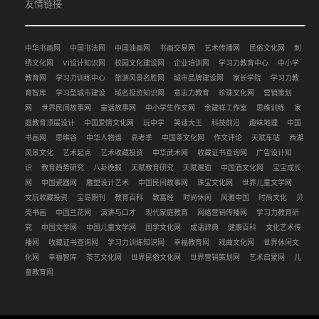
友情链接
中华书画网
中国书法网
中国油画网
书画交易网
艺术传播网
民俗文化网
刺
绣文化网
VI设计知识网
校园文化建设网
企业培训网
学习力教育中心
中小学
教育网
学习力训练中心
旅游风景名胜网
城市品牌建设网
家长学院
学习力教
育智库
学习型城市建设
域名投资知识网
意志力教育
珍珠文化网
营销策划
网
世界民间故事网
童话故事网
中小学生作文网
余建祥工作室
思维训练
家
庭教育顶层设计
中国爱情文化网
玩中学
笑话大王
科技前沿
趣味地理
中国
书画网
思维谷
中华人物谱
高考季
中国茶文化网
作文评论
天赋车站
西湖
风景文化
艺术起点
艺术收藏投资
中华武术网
收藏证书查询网
广告设计知
识
教育趋势研究
八卦晚报
天赋教育研究
天赋邂逅
中国酒文化网
宝宝成长
网
中国瓷器网
雕塑设计艺术
中国民间故事网
珠宝文化网
世界儿童文学网
文玩收藏投资
宝岛期刊
教育百科
致富经
时尚休闲
风雅中国
时尚文化
贝
壳书画
中国兰花网
演讲与口才
现代家庭教育
网络营销传播网
学习力教育研
究
中国文学网
中国儿童文学网
国学文化网
成语辞典
健康百科
文化艺术传
播网
收藏证书查询网
学习力训练知识网
幸福教育网
戏曲文化网
世界休闲文
化网
幸福智库
茶艺文化网
世界民俗文化网
世界营销策划网
艺术启蒙网
儿
童教育网