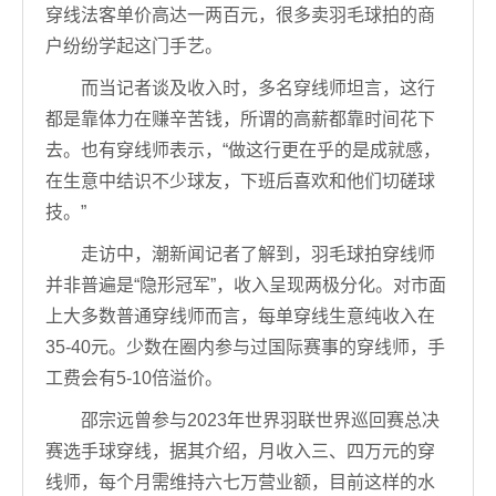
穿线法客单价高达一两百元，很多卖羽毛球拍的商
户纷纷学起这门手艺。
而当记者谈及收入时，多名穿线师坦言，这行
都是靠体力在赚辛苦钱，所谓的高薪都靠时间花下
去。也有穿线师表示，“做这行更在乎的是成就感，
在生意中结识不少球友，下班后喜欢和他们切磋球
技。”
走访中，潮新闻记者了解到，羽毛球拍穿线师
并非普遍是“隐形冠军”，收入呈现两极分化。对市面
上大多数普通穿线师而言，每单穿线生意纯收入在
35-40元。少数在圈内参与过国际赛事的穿线师，手
工费会有5-10倍溢价。
邵宗远曾参与2023年世界羽联世界巡回赛总决
赛选手球穿线，据其介绍，月收入三、四万元的穿
线师，每个月需维持六七万营业额，目前这样的水