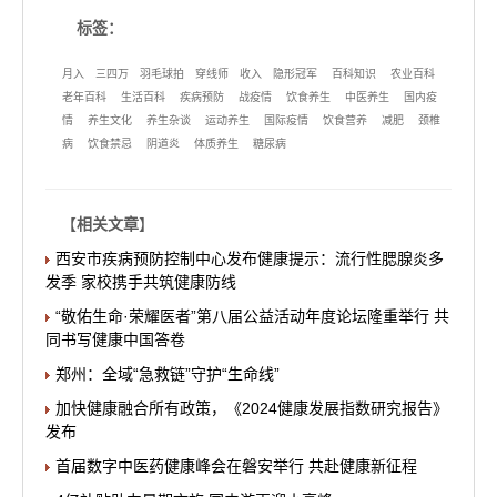
标签：
月入
三四万
羽毛球拍
穿线师
收入
隐形冠军
百科知识
农业百科
老年百科
生活百科
疾病预防
战疫情
饮食养生
中医养生
国内疫
情
养生文化
养生杂谈
运动养生
国际疫情
饮食营养
减肥
颈椎
病
饮食禁忌
阴道炎
体质养生
糖尿病
【
相关文章
】
西安市疾病预防控制中心发布健康提示：流行性腮腺炎多
发季 家校携手共筑健康防线
“敬佑生命·荣耀医者”第八届公益活动年度论坛隆重举行 共
同书写健康中国答卷
郑州：全域“急救链”守护“生命线”
加快健康融合所有政策，《2024健康发展指数研究报告》
发布
首届数字中医药健康峰会在磐安举行 共赴健康新征程