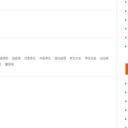
病预防
战疫情
饮食养生
中医养生
国内疫情
养生文化
养生杂谈
运动养
生
糖尿病