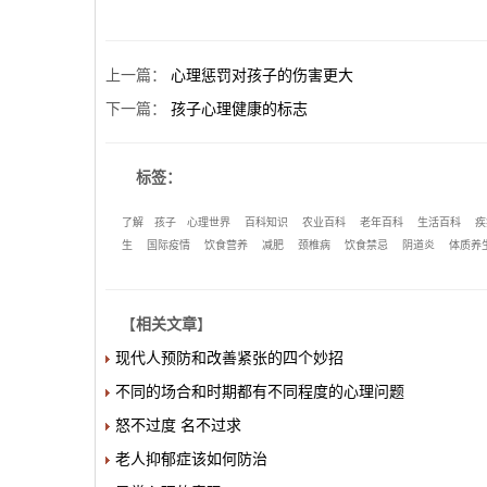
上一篇
：
心理惩罚对孩子的伤害更大
下一篇
：
孩子心理健康的标志
标签：
了解
孩子
心理世界
百科知识
农业百科
老年百科
生活百科
疾
生
国际疫情
饮食营养
减肥
颈椎病
饮食禁忌
阴道炎
体质养
【
相关文章
】
现代人预防和改善紧张的四个妙招
不同的场合和时期都有不同程度的心理问题
怒不过度 名不过求
老人抑郁症该如何防治