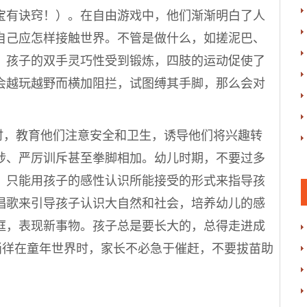
宝有诀窍！）
。在自由游戏中，他们渐渐明白了人
自己应怎样接触世界。不管是做什么，如搓泥巴、
，孩子的双手灵巧性受到锻炼，四肢的运动促使了
会越玩越野而横加阻拦，试图缚其手脚，那么会对
，教育他们注意安全和卫生，诱导他们将兴趣转
涉、严厉训斥甚至拳脚相加。幼儿时期，不要过多
，只能用孩子的感性认识所能接受的形式来指导孩
唱歌来引导孩子认识大自然和社会，培养幼儿的感
框，表现新事物。孩子总是要长大的，总得走进成
倘徉在童年世界时，家长不必急于催赶，不要拔苗助